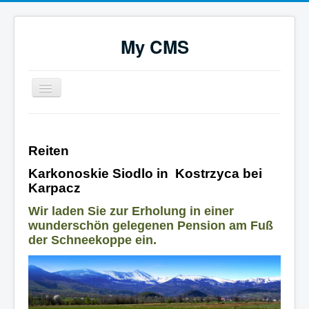
My CMS
Navigation
an/aus
Start
Urlaubsgebiet/Anreise
Reiten
Ferienobjekte
Karkonoskie Siodlo in Kostrzyca bei
Karpacz
Anfrage/Buchung
Wir laden Sie zur Erholung in einer
Über uns
wunderschön gelegenen Pension am Fuß
Regionales
der Schneekoppe ein.
Kur/Wellness
Essen/Trinken