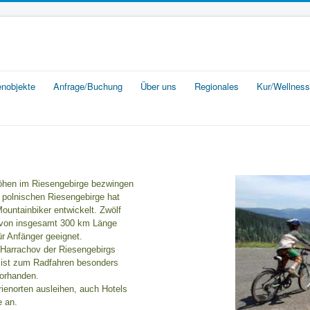
enobjekte
Anfrage/Buchung
Über uns
Regionales
Kur/Wellness
Höhen im Riesengebirge bezwingen
polnischen Riesengebirge hat
untainbiker entwickelt. Zwölf
 von insgesamt 300 km Länge
ür Anfänger geeignet.
 Harrachov der Riesengebirgs
 ist zum Radfahren besonders
vorhanden.
rienorten ausleihen, auch Hotels
e an.