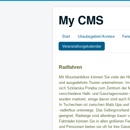
My CMS
Start
Urlaubsgebiet/Anreise
Feri
Veranstaltungskalendar
Radfahren
Mit Mountainbikes können Sie viele der 
und ausgedehnte Touren unternehmen. Im 
sich Szklarska Poręba zum Zentrum der Mo
verschiedene Halb- und Ganztagesrouten
wurden markiert, einige davon sind auch f
In Tschechien ist zwischen Malá Upa und
-radlerbus unterwegs.
Das Gebirgsvorland
geeignet, Radwege sind allerdings kaum 
Fahrräder können Sie in allen größeren Fe
und Pensionen bieten sie oft für ihre Gäst